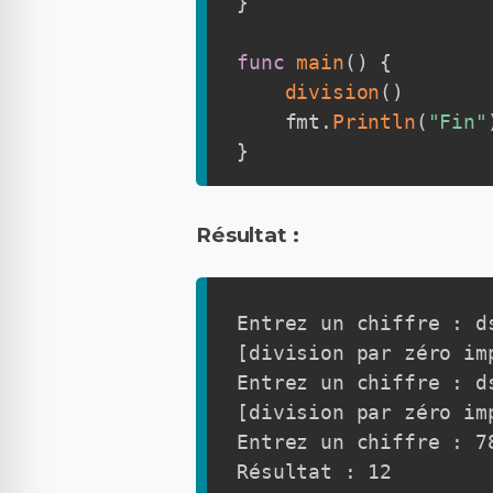
}
func
main
(
)
{
division
(
)
    fmt
.
Println
(
"Fin"
}
Résultat :
Entrez un chiffre : ds
[division par zéro im
Entrez un chiffre : ds
[division par zéro im
Entrez un chiffre : 78
Résultat : 12
