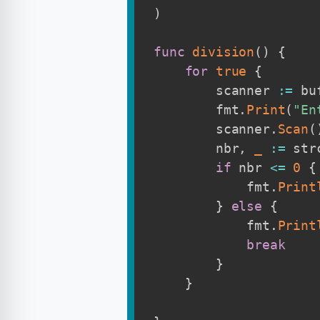
)
func
division
(
)
{
for
true
{
        scanner 
:=
 bu
        fmt
.
Print
(
"En
        scanner
.
Scan
(
        nbr
,
_
:=
 str
if
 nbr 
<=
0
{
            fmt
.
Print
}
else
{
            fmt
.
Print
break
}
}