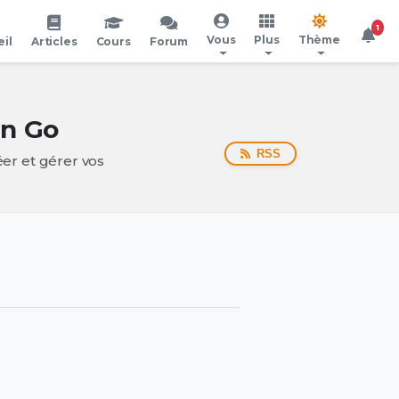
1
Vous
Plus
Thème
il
Articles
Cours
Forum
on Go
RSS
er et gérer vos