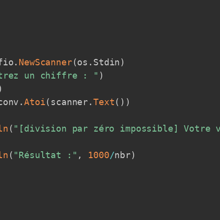
fio
.
NewScanner
(
os
.
Stdin
)
trez un chiffre : "
)
)
conv
.
Atoi
(
scanner
.
Text
(
)
)
ln
(
"[division par zéro impossible] Votre 
ln
(
"Résultat :"
,
1000
/
nbr
)