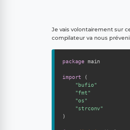
Je vais volontairement sur c
compilateur va nous prévenir
package
 main

import
(
"bufio"
"fmt"
"os"
"strconv"
)