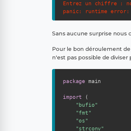
Entrez un chiffre : no
panic: runtime error:
Sans aucune surprise nous ob
Pour le bon déroulement de no
n'est pas possible de diviser
package
 main

import
(
"bufio"
"fmt"
"os"
"strconv"