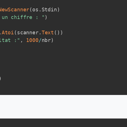
NewScanner
(
os
.
Stdin
)
 un chiffre : "
)
.
Atoi
(
scanner
.
Text
(
)
)
ltat :"
,
1000
/
nbr
)
)