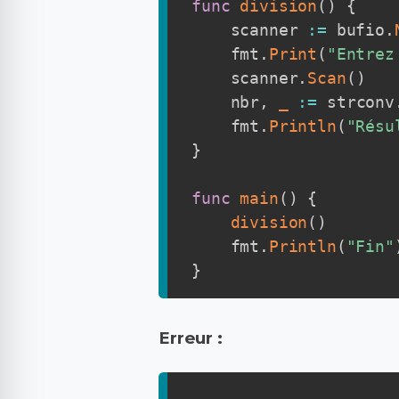
func
division
(
)
{
    scanner 
:=
 bufio
.
    fmt
.
Print
(
"Entrez
    scanner
.
Scan
(
)
    nbr
,
_
:=
 strconv
    fmt
.
Println
(
"Résu
}
func
main
(
)
{
division
(
)
    fmt
.
Println
(
"Fin"
}
Erreur :