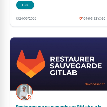
Lire
24/05/2026
104
3 921
20
Restaurer une sauvegarde sur GitLab via la