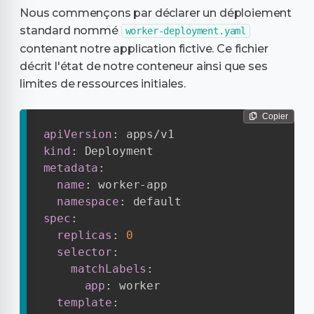
Nous commençons par déclarer un déploiement
standard nommé
worker-deployment.yaml
contenant notre application fictive. Ce fichier
décrit l'état de notre conteneur ainsi que ses
limites de ressources initiales.
Copier
apiVersion
:
kind
:
metadata
:
name
:
 worker
-
app

namespace
:
spec
:
replicas
:
0
selector
:
matchLabels
:
app
:
 worker

template
: