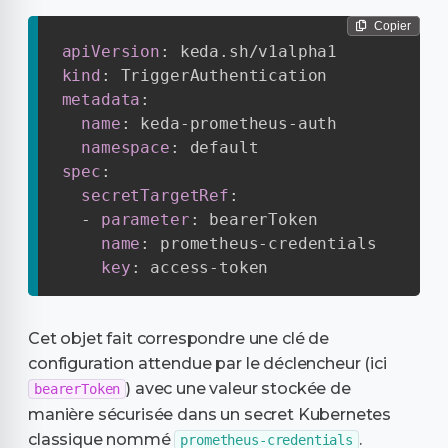
Copier
apiVersion
:
kind
:
metadata
:
name
:
 keda
-
prometheus
-
auth

namespace
:
spec
:
secretTargetRef
:
-
parameter
:
 bearerToken

name
:
 prometheus
-
credentials

key
:
 access
-
token
Cet objet fait correspondre une clé de
configuration attendue par le déclencheur (ici
) avec une valeur stockée de
bearerToken
manière sécurisée dans un secret Kubernetes
classique nommé
.
prometheus-credentials