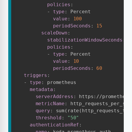
policies
:
-
type
:
 Percent

value
:
100
periodSeconds
:
15
scaleDown
:
stabilizationWindowSeconds
:
3
policies
:
-
type
:
 Percent

value
:
10
periodSeconds
:
60
triggers
:
-
type
:
 prometheus

metadata
:
serverAddress
:
 https
:
//prometheus
metricName
:
 http_requests_per_seco
query
:
 sum(rate(http_requests_tot
threshold
:
"50"
authenticationRef
:
name
:
 keda
-
prometheus
-
auth