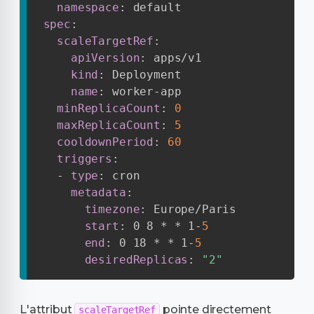
namespace
:
spec
:
scaleTargetRef
:
apiVersion
:
 apps/v1

kind
:
 Deployment

name
:
 worker
-
app

minReplicaCount
:
0
maxReplicaCount
:
5
cooldownPeriod
:
60
triggers
:
-
type
:
 cron

metadata
:
timezone
:
 Europe/Paris

start
:
 0 8 * * 1
-
5
end
:
 0 18 * * 1
-
5
desiredReplicas
:
"2"
L'attribut
pointe directement
scaleTargetRef