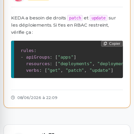
KEDA a besoin de droits
et
sur
patch
update
les déploiements. Si t'es en RBAC restreint,
vérifie ça :
Copier
rules
:
-
apiGroups
:
[
"apps"
]
resources
:
[
"deployments"
,
"deployments/
verbs
:
[
"get"
,
"patch"
,
"update"
]
08/06/2026 à 22:09