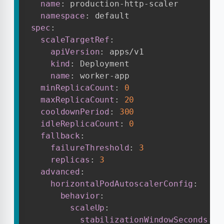
name
:
 production
-
http
-
scaler

namespace
:
spec
:
scaleTargetRef
:
apiVersion
:
 apps/v1

kind
:
 Deployment

name
:
 worker
-
app

minReplicaCount
:
0
maxReplicaCount
:
20
cooldownPeriod
:
300
idleReplicaCount
:
0
fallback
:
failureThreshold
:
3
replicas
:
3
advanced
:
horizontalPodAutoscalerConfig
:
behavior
:
scaleUp
:
stabilizationWindowSeconds
:
0