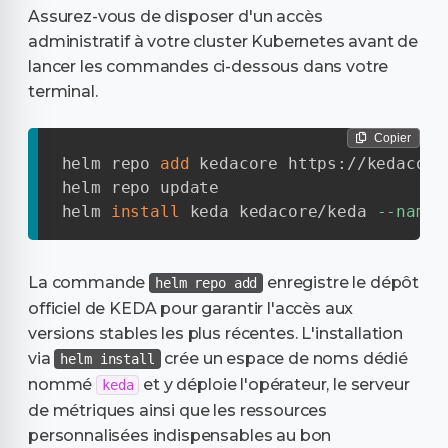
Assurez-vous de disposer d'un accès
administratif à votre cluster Kubernetes avant de
lancer les commandes ci-dessous dans votre
terminal.
Copier
helm repo 
add
 kedacore https://kedacore
helm repo update

helm 
install
 keda kedacore/keda 
--names
La commande
enregistre le dépôt
helm repo add
officiel de KEDA pour garantir l'accès aux
versions stables les plus récentes. L'installation
via
crée un espace de noms dédié
helm install
nommé
et y déploie l'opérateur, le serveur
keda
de métriques ainsi que les ressources
personnalisées indispensables au bon