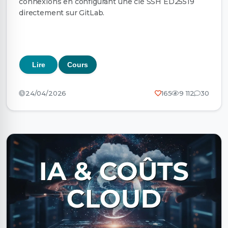
connexions en configurant une clé SSH ED25519
directement sur GitLab.
Lire
Cours
24/04/2026
165
9 112
30