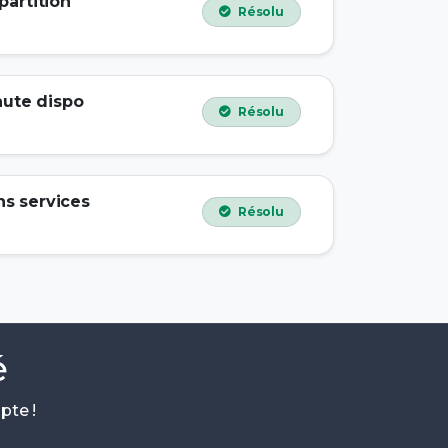
partition
Résolu
aute dispo
Résolu
ns services
Résolu
é
pte !