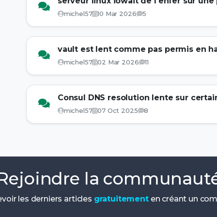
serveur linux iowait de l'enfer sur une 
michel57
10 Mar 2026
5
vault est lent comme pas permis en h
michel57
02 Mar 2026
11
Consul DNS resolution lente sur certai
michel57
07 Oct 2025
8
Rejoindre la communaut
voir les derniers articles
gratuitement
en créant un com