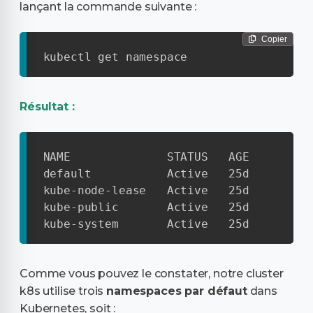
lançant la commande suivante :
Copier
kubectl get namespace
Résultat :
NAME              STATUS   AGE

default           Active   25d

kube-node-lease   Active   25d

kube-public       Active   25d

kube-system       Active   25d
Comme vous pouvez le constater, notre cluster
k8s utilise trois
namespaces par défaut
dans
Kubernetes, soit :