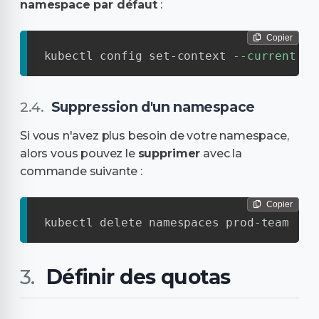
namespace par défaut
:
Copier
kubectl config set-context 
--current
--
Suppression d'un namespace
Si vous n'avez plus besoin de votre namespace,
alors vous pouvez le
supprimer
avec la
commande suivante :
Copier
kubectl delete namespaces prod-team
Définir des quotas