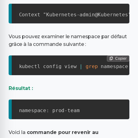
Context "Kubernetes-admin@Kubernetes" m
Vous pouvez examiner le namespace par défaut
grâce à la commande suivante :
Copier
kubectl config view 
|
grep
 namespace
Résultat :
namespace: prod-team
Voici la
commande pour revenir au