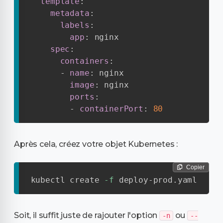
template
:
metadata
:
labels
:
app
:
 nginx

spec
:
containers
:
-
name
:
 nginx

image
:
 nginx

ports
:
-
containerPort
:
80
Après cela, créez votre objet Kubernetes :
Copier
kubectl create 
-f
 deploy-prod.yaml
Soit, il suffit juste de rajouter l'option
ou
-n
--