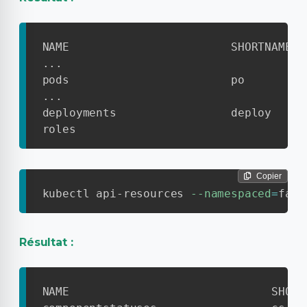
NAME                        SHORTNAMES 
...

pods                        po         
...

deployments                 deploy     
roles                                  
Copier
kubectl api-resources 
--namespaced
=
fals
Résultat :
NAME                              SHORT