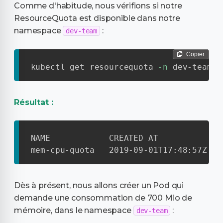
Comme d'habitude, nous vérifions si notre
ResourceQuota est disponible dans notre
namespace
:
dev-team
Copier
kubectl get resourcequota 
-n
 dev-team
Résultat :
NAME            CREATED AT

mem-cpu-quota   2019-09-01T17:48:57Z
Dès à présent, nous allons créer un Pod qui
demande une consommation de 700 Mio de
mémoire, dans le namespace
:
dev-team