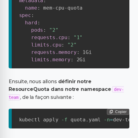
metadata
:
name
:
 mem
-
cpu
-
spec
:
hard
:
pods
:
"2"
requests.cpu
:
"1"
limits.cpu
:
"2"
requests.memory
:
 1Gi

limits.memory
:
 2Gi
Ensuite, nous allons
définir notre
ResourceQuota dans notre namespace
dev-
, de la façon suivante :
team
Copier
kubectl apply 
-f
 quota.yaml 
-n
=
dev-team