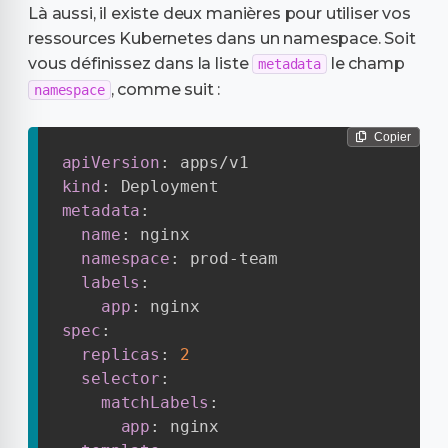
Là aussi, il existe deux manières pour utiliser vos
ressources Kubernetes dans un namespace. Soit
vous définissez dans la liste
le champ
metadata
, comme suit :
namespace
Copier
apiVersion
:
kind
:
metadata
:
name
:
 nginx

namespace
:
 prod
-
team

labels
:
app
:
spec
:
replicas
:
2
selector
:
matchLabels
:
app
:
 nginx
