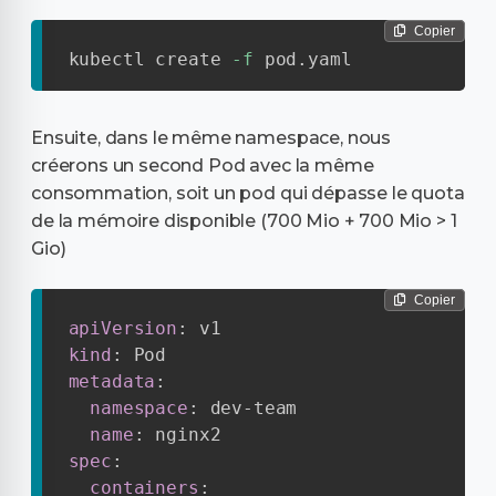
Copier
kubectl create 
-f
 pod.yaml
Ensuite, dans le même namespace, nous
créerons un second Pod avec la même
consommation, soit un pod qui dépasse le quota
de la mémoire disponible (700 Mio + 700 Mio > 1
Gio)
Copier
apiVersion
:
kind
:
metadata
:
namespace
:
 dev
-
team

name
:
spec
:
containers
: