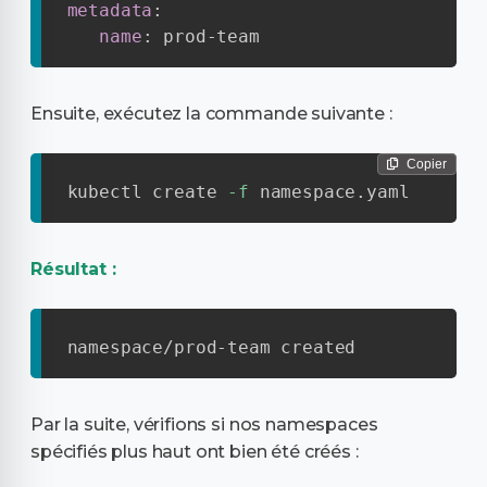
metadata
:
name
:
 prod
-
team
Ensuite, exécutez la commande suivante :
Copier
kubectl create 
-f
 namespace.yaml
Résultat :
namespace/prod-team created
Par la suite, vérifions si nos namespaces
spécifiés plus haut ont bien été créés :