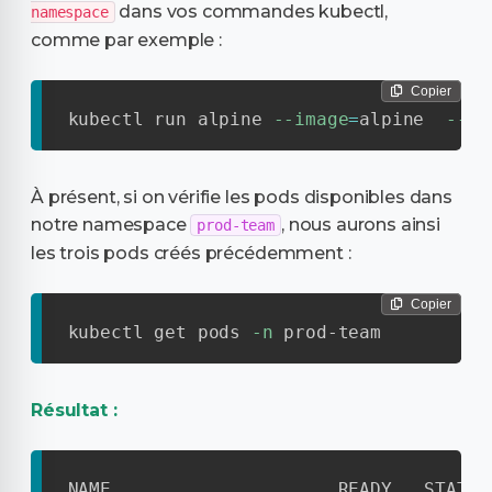
dans vos commandes kubectl,
namespace
comme par exemple :
Copier
kubectl run alpine 
--image
=
alpine  
--na
À présent, si on vérifie les pods disponibles dans
notre namespace
, nous aurons ainsi
prod-team
les trois pods créés précédemment :
Copier
kubectl get pods 
-n
 prod-team
Résultat :
NAME                     READY   STATUS