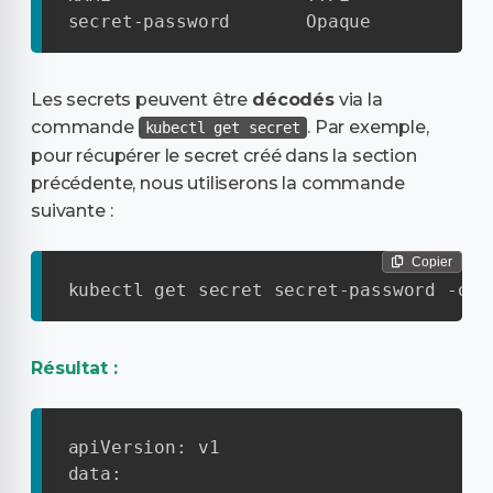
secret-password       Opaque           
Les secrets peuvent être
décodés
via la
commande
. Par exemple,
kubectl get secret
pour récupérer le secret créé dans la section
précédente, nous utiliserons la commande
suivante :
Copier
kubectl get secret secret-password -o y
Résultat :
apiVersion: v1

data:
