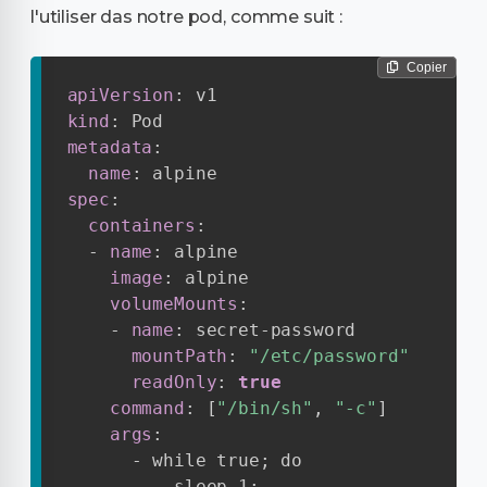
l'utiliser das notre pod, comme suit :
Copier
apiVersion
:
kind
:
metadata
:
name
:
spec
:
containers
:
-
name
:
 alpine

image
:
 alpine

volumeMounts
:
-
name
:
 secret
-
password

mountPath
:
"/etc/password"
readOnly
:
true
command
:
[
"/bin/sh"
,
"-c"
]
args
:
-
 while true; do

          sleep 1;
