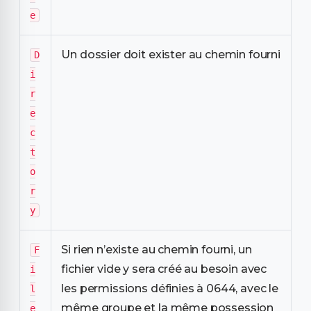
e
Un dossier doit exister au chemin fourni
D
i
r
e
c
t
o
r
y
Si rien n’existe au chemin fourni, un
F
fichier vide y sera créé au besoin avec
i
les permissions définies à 0644, avec le
l
même groupe et la même possession
e