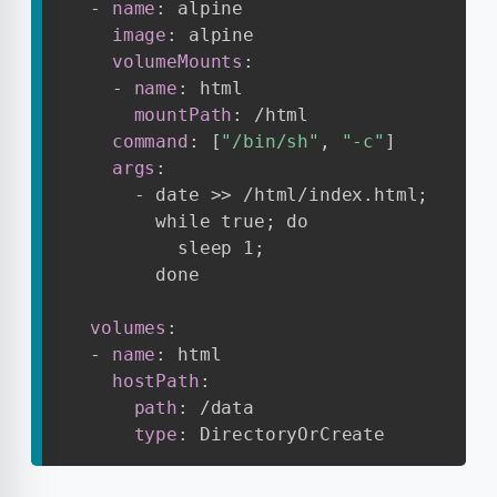
-
name
:
 alpine

image
:
 alpine

volumeMounts
:
-
name
:
 html

mountPath
:
 /html

command
:
[
"/bin/sh"
,
"-c"
]
args
:
-
 date 
>
>
 /html/index.html;

        while true; do

          sleep 1;

        done

volumes
:
-
name
:
 html

hostPath
:
path
:
 /data

type
:
 DirectoryOrCreate