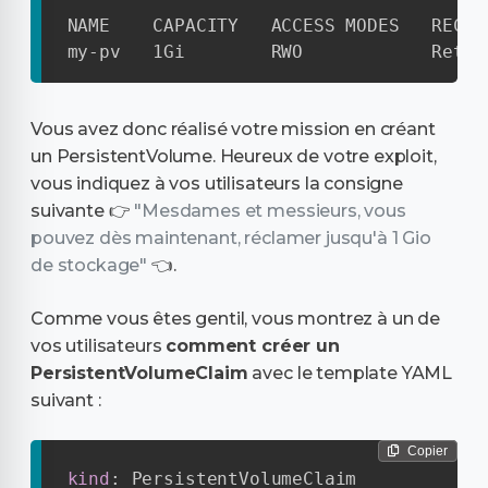
NAME    CAPACITY   ACCESS MODES   RECLA
my-pv   1Gi        RWO            Retai
Vous avez donc réalisé votre mission en créant
un PersistentVolume. Heureux de votre exploit,
vous indiquez à vos utilisateurs la consigne
suivante 👉
"Mesdames et messieurs, vous
pouvez dès maintenant, réclamer jusqu'à 1 Gio
de stockage"
👈.
Comme vous êtes gentil, vous montrez à un de
vos utilisateurs
comment créer un
PersistentVolumeClaim
avec le template YAML
suivant :
Copier
kind
: