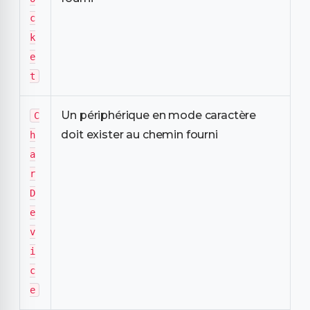
c
k
e
t
Un périphérique en mode caractère
C
doit exister au chemin fourni
h
a
r
D
e
v
i
c
e