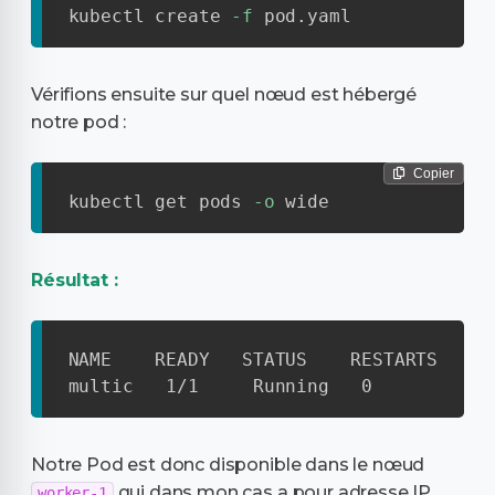
kubectl create 
-f
 pod.yaml
Vérifions ensuite sur quel nœud est hébergé
notre pod :
Copier
kubectl get pods 
-o
 wide
Résultat :
NAME    READY   STATUS    RESTARTS   AG
multic   1/1     Running   0          5
Notre Pod est donc disponible dans le nœud
qui dans mon cas a pour adresse IP
worker-1