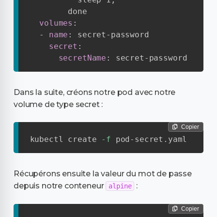
        done

volumes
:
-
name
:
 secret
-
password

secret
:
secretName
:
 secret
-
password
Dans la suite, créons notre pod avec notre
volume de type secret :
Copier
kubectl create 
-f
 pod-secret.yaml
Récupérons ensuite la valeur du mot de passe
depuis notre conteneur
:
alpine
Copier