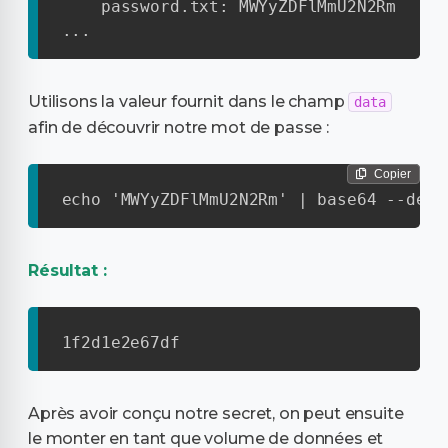
    password.txt: MWYyZDFlMmU2N2Rm

...
Utilisons la valeur fournit dans le champ
data
afin de découvrir notre mot de passe :
Copier
echo 'MWYyZDFlMmU2N2Rm' | base64 --deco
Résultat :
1f2d1e2e67df
Après avoir conçu notre secret, on peut ensuite
le monter en tant que volume de données et