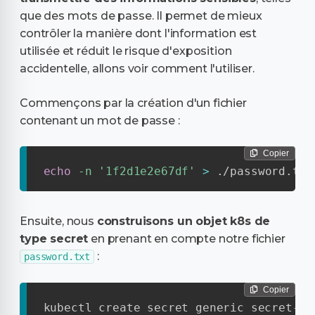
que des mots de passe. Il permet de mieux
contrôler la manière dont l'information est
utilisée et réduit le risque d'exposition
accidentelle, allons voir comment l'utiliser.
Commençons par la création d'un fichier
contenant un mot de passe :
Copier
echo
-n
'1f2d1e2e67df'
>
 ./password.txt
Ensuite, nous
construisons un objet k8s de
type secret
en prenant en compte notre fichier
:
password.txt
Copier
kubectl create secret generic secret-pa