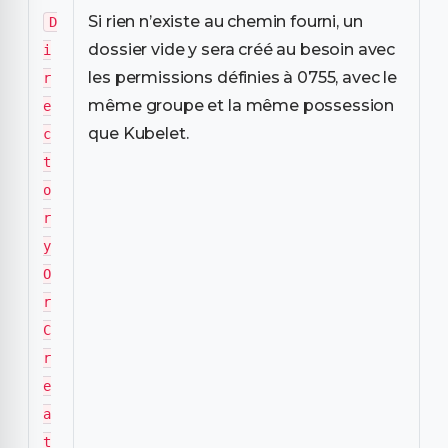
Si rien n’existe au chemin fourni, un
D
dossier vide y sera créé au besoin avec
i
les permissions définies à 0755, avec le
r
même groupe et la même possession
e
que Kubelet.
c
t
o
r
y
O
r
C
r
e
a
t