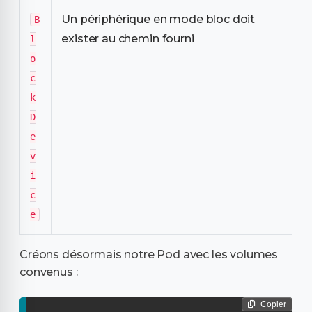
Un périphérique en mode bloc doit
B
exister au chemin fourni
l
o
c
k
D
e
v
i
c
e
Créons désormais notre Pod avec les volumes
convenus :
Copier