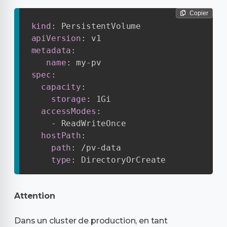
Copier
kind
:
apiVersion
:
metadata
:
name
:
 my
-
spec
:
capacity
:
storage
:
 1Gi

accessModes
:
-
 ReadWriteOnce

hostPath
:
path
:
 /pv
-
data

type
:
 DirectoryOrCreate
Attention
Dans un cluster de production, en tant