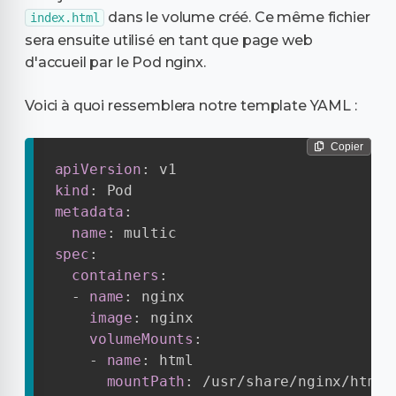
dans le volume créé. Ce même fichier
index.html
sera ensuite utilisé en tant que page web
d'accueil par le Pod nginx.
Voici à quoi ressemblera notre template YAML :
Copier
apiVersion
:
kind
:
metadata
:
name
:
spec
:
containers
:
-
name
:
 nginx

image
:
 nginx

volumeMounts
:
-
name
:
 html

mountPath
:
 /usr/share/nginx/html
