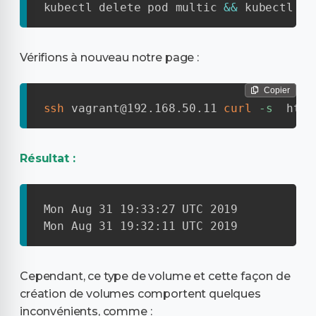
kubectl delete pod multic 
&&
 kubectl cr
Vérifions à nouveau notre page :
Copier
ssh
 vagrant@192.168.50.11 
curl
-s
  http
Résultat :
Mon Aug 31 19:33:27 UTC 2019

Mon Aug 31 19:32:11 UTC 2019
Cependant, ce type de volume et cette façon de
création de volumes comportent quelques
inconvénients, comme :