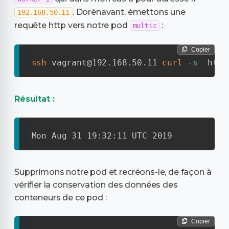
. Dorénavant, émettons une
192.168.50.11
requête http vers notre pod
:
multic
Copier
ssh
 vagrant@192.168.50.11 
curl
-s
  http
Résultat :
Mon Aug 31 19:32:11 UTC 2019
Supprimons notre pod et recréons-le, de façon à
vérifier la conservation des données des
conteneurs de ce pod :
Copier