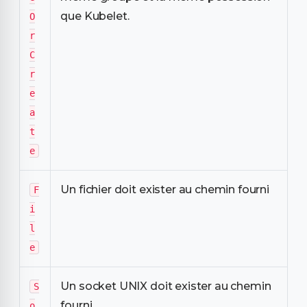
que Kubelet.
O
r
C
r
e
a
t
e
Un fichier doit exister au chemin fourni
F
i
l
e
Un socket UNIX doit exister au chemin
S
fourni
o