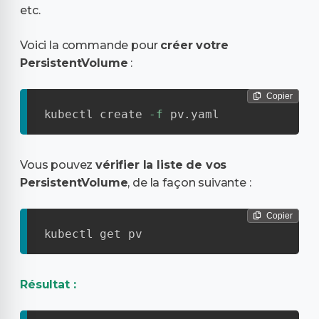
etc.
Voici la commande pour
créer votre
PersistentVolume
:
Copier
kubectl create 
-f
 pv.yaml
Vous pouvez
vérifier la liste de vos
PersistentVolume
, de la façon suivante :
Copier
kubectl get pv
Résultat :